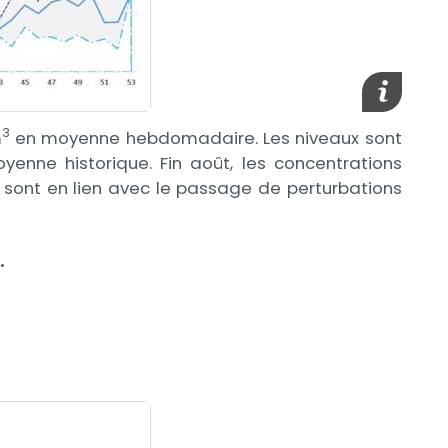
Afficher l
3
m
en moyenne hebdomadaire. Les niveaux sont
nne historique. Fin août, les concentrations
 sont en lien avec le passage de perturbations
.