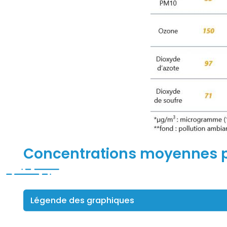
Titre
Concentrations moyennes p
Légende des graphiques