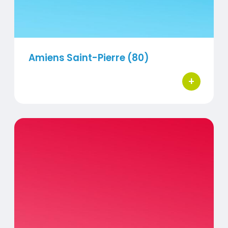
Amiens Saint-Pierre (80)
+
bouton d'ac
Titre
Beauvais (60)
Visuel