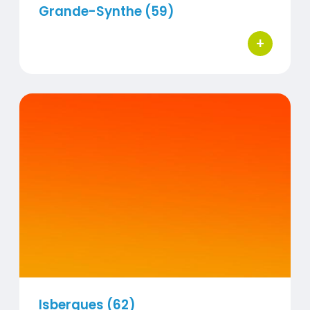
Grande-Synthe (59)
+
bouton d'ac
Titre
Isbergues (62)
Contenu
Visuel
Isbergues (62)