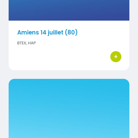
Amiens 14 juillet (80)
BTEX, HAP
+
bouton d'ac
Titre
Amiens Saint-Pierre (80)
Visuel