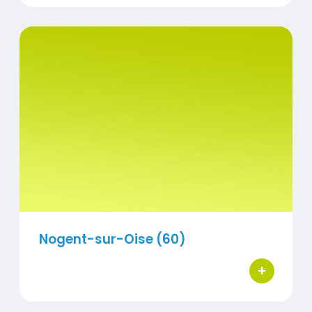
Titre
Nogent-sur-Oise (60)
Visuel
Nogent-sur-Oise (60)
+
bouton d'ac