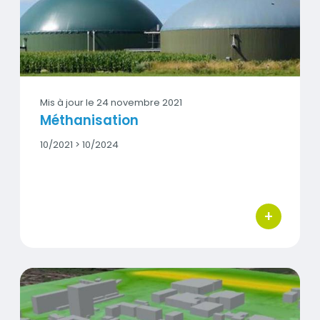
Vignette
Mis à jour le
24 novembre 2021
Méthanisation
Date
10/2021 > 10/2024
début
-
Date
fin
+
bouton d'act
Modélisation 3D