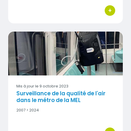
-
+
Date
bouton d'act
fin
Surveillance de la qualité de l'air dans le métro de la MEL
Vignette
Mis à jour le
9 octobre 2023
Surveillance de la qualité de l'air
dans le métro de la MEL
Date
2007 > 2024
début
-
Date