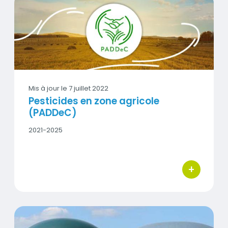
Vignette
Mis à jour le
7 juillet 2022
Pesticides en zone agricole
(PADDeC)
Date
2021-2025
début
-
Date
fin
+
bouton d'act
Méthanisation