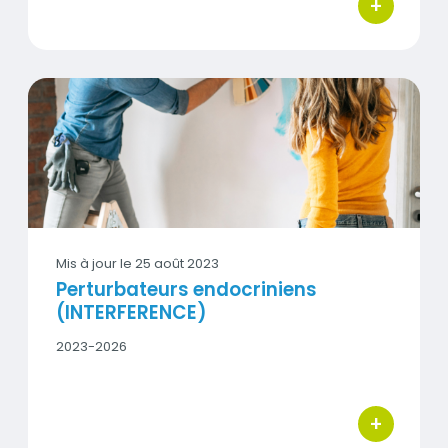
fin
+
bouton d'act
Perturbateurs endocriniens (INTERFERENCE)
Vignette
Mis à jour le
25 août 2023
Perturbateurs endocriniens
(INTERFERENCE)
Date
2023-2026
début
-
Date
fin
+
bouton d'act