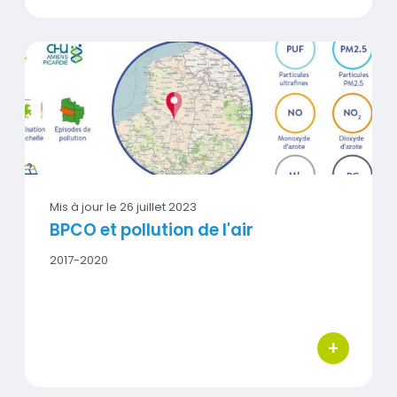
BPCO et pollution de l'air
Vignette
Mis à jour le
26 juillet 2023
BPCO et pollution de l'air
Date
2017-2020
début
-
Date
fin
+
bouton d'act