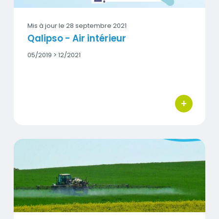
Mis à jour le
28 septembre 2021
Qalipso - Air intérieur
Date
05/2019 > 12/2021
début
-
Date
fin
+
bouton d'act
Milieu agricole (Epand'air)
Vignette