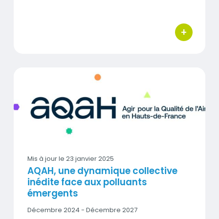
-
Date
fin
+
bouton d'act
AQAH, une dynamique collective inédite face aux pollu
Vignette
Mis à jour le
23 janvier 2025
AQAH, une dynamique collective
inédite face aux polluants
émergents
Date
Décembre 2024 - Décembre 2027
début