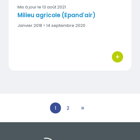
Mis à jour le
13 août 2021
Milieu agricole (Epand'air)
Date
Janvier 2018 > 14 septembre 2020
début
-
Date
fin
+
bouton d'act
»
1
2
SUIVANTE