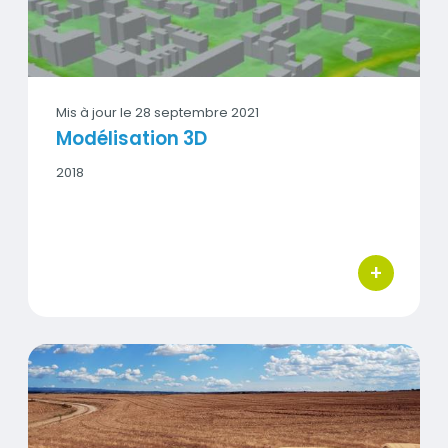
Vignette
Mis à jour le
28 septembre 2021
Modélisation 3D
Date
2018
début
-
Date
fin
+
bouton d'act
Etude en zone rurale
Vignette