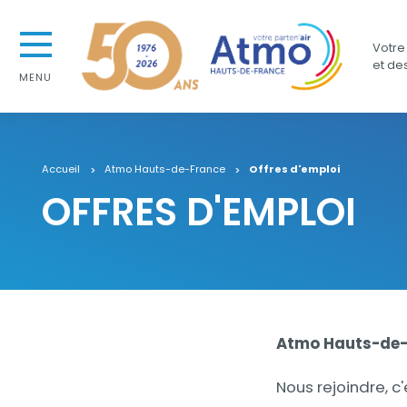
Aller au contenu
Atmo Hauts-de-France
Aller au premier menu de navigation
Votre 
Aller à la recherche
et de
MENU
Accueil
Atmo Hauts-de-France
Offres d'emploi
OFFRES D'EMPLOI
Contenu
Contenu
Atmo Hauts-de-F
Nous rejoindre, c'e