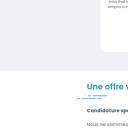
Jobs that 
emploi à i
Une offre 
Contenu
Candidature sp
Nous ne sommes 