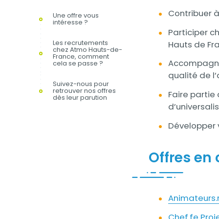
Contribuer à
Une offre vous
intéresse ?
Participer c
Les recrutements
Hauts de Fra
chez Atmo Hauts-de-
France, comment
Accompagner 
cela se passe ?
qualité de l’a
Suivez-nous pour
retrouver nos offres
Faire partie
dès leur parution
d’universali
Développer v
Offres en
Animateurs.
Chef.fe Proje