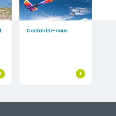
f
Contactez-nous
+
+
uton d'actions
bouton d'actions