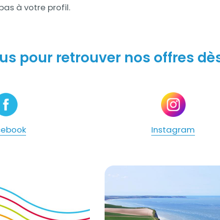
as à votre profil.
s pour retrouver nos offres dès
cebook
Instagram
s-nous ?
Titre
Notre projet associatif 202
Visuel