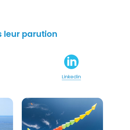
 leur parution
Linkedin
3-2025
Titre
Contactez-nous
Visuel