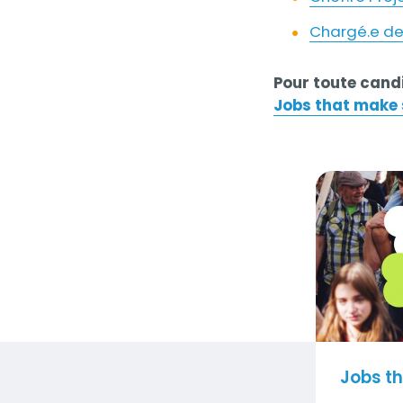
Chargé.e de
Pour toute cand
Jobs that make
Titre
Jobs that 
Contenu
Visuel
Jobs t