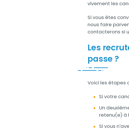
vivement les can
Si vous êtes conv
nous faire parve
contacterons si u
Les recru
passe ?
Contenu
Voici les étapes c
Si votre can
Un deuxième 
retenu(e) à 
Si vous n'av