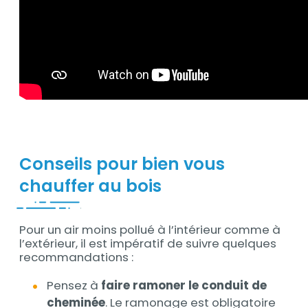
Conseils pour bien vous
chauffer au bois
Pour un air moins pollué à l’intérieur comme à
Contenu
l’extérieur, il est impératif de suivre quelques
recommandations :
Pensez à
faire ramoner le conduit de
cheminée
. Le ramonage est obligatoire