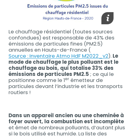
Afficher la l
Le chauffage résidentiel (toutes sources
Contenu
confondues) est responsable de 43% des
émissions de particules fines (PM2.5)
annuelles en Hauts-de-France (
Source : Inventaire Atmo HdF M2022_v2
).
Le
mode de chauffage le plus polluant est le
chauffage au bois, qui totalise 33% des
émissions de particules PM2.5
; ce qui le
er
positionne comme le 1
émetteur de
particules devant l’industrie et les transports
routiers !
Dans un appareil ancien ou une cheminée à
Contenu
foyer ouvert, la combustion est incomplète
et émet de nombreux polluants, d’autant plus
si le bois utilisé est humide. La liste des