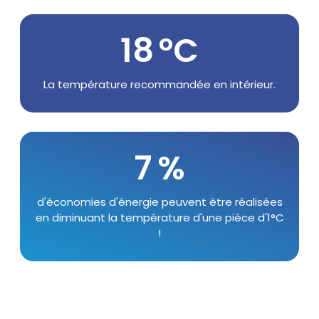
19
Suffixe
°C
Texte
La température recommandée en intérieur.
7
Suffixe
%
Texte
d'économies d'énergie peuvent être réalisées
en diminuant la température d'une pièce d'1°C
!