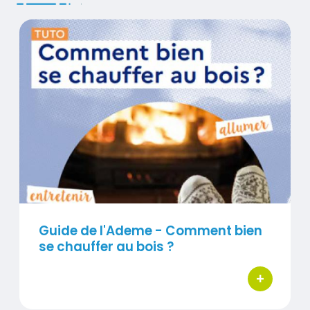
Titre
Guide de l'Ademe - Comment bien se chauffer au 
Contenu
Visuel
Guide de l'Ademe - Comment bien
se chauffer au bois ?
+
bouton d'ac