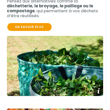
Pensez aux alternatives comme la
déchetterie, le broyage, le paillage ou le
compostage
, qui permettent à vos déchets
d’être réutilisés.
EN SAVOIR PLUS
Contenu
Afficher