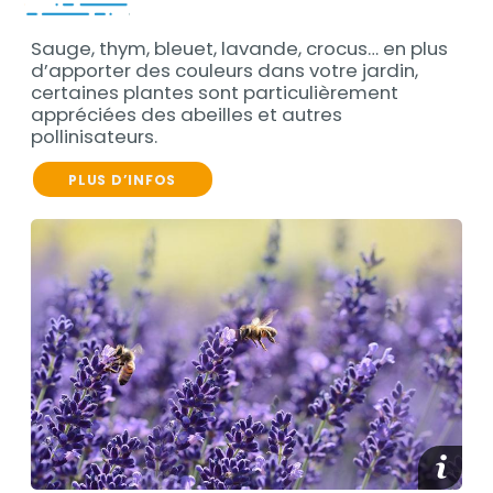
Sauge, thym, bleuet, lavande, crocus… en plus
Contenu
d’apporter des couleurs dans votre jardin,
certaines plantes sont particulièrement
appréciées des abeilles et autres
pollinisateurs.
PLUS D’INFOS
Contenu
Afficher