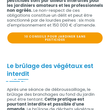
pesticides sont par ailleurs interdites pour
les jardiniers amateurs et les professionnels
non agréés.
Le non-respect de ces
obligations constitue un délit et peut être
sanctionné par de lourdes peines : six mois
d'emprisonnement et 150 000 € d'amende.
10 CONSEILS POUR JARDINER SANS
PESTICIDES
Le brûlage des végétaux est
interdit
Après une séance de débroussaillage, le
Contenu
brûlage des branchages au fond du jardin
peut être tentant.
Cette pratique est
pourtant interdite et passible d’une
amende.
Le brûlage de déchets végétaux