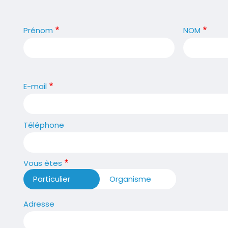
Nom
Prénom
NOM
et
prénom
E-mail
Téléphone
Vous êtes
Particulier
Organisme
Adresse
Adresse