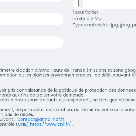
1 seul fichier.
Limité à 3 Mo.
Types autorisés : jpg, jpeg, pn
érimètre d’action d’Atmo Hauts de France (missions et zone géo
ormation ou les plaintes environnementales ; ce délai pouvant al
voir pris connaissance de la politique de protection des donnée
ments aux fins de traiter votre demande.
rées à notre sous-traitants qui respectent, en tant que de beso
cement, de portabilité, de limitation, de retrait de votre consent
 en cas de décès.
suivant :
contact@atmo-hdf.fr
ontrôle (
CNIL
)
https://www.cnil.fr/
.