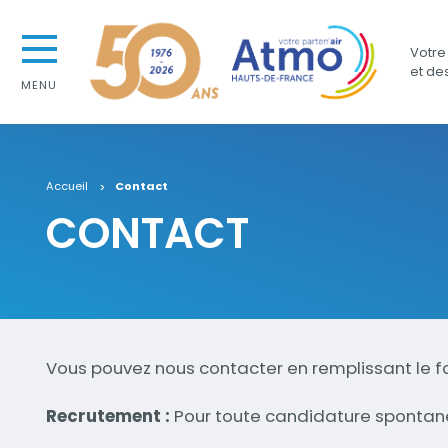
Aller au contenu
Atmo Hauts-de-France
Aller au premier menu de navigation
Votre 
Aller à la recherche
et de
MENU
Accueil
Contact
CONTACT
Vous pouvez nous contacter en remplissant le f
Recrutement :
Pour toute candidature spontan