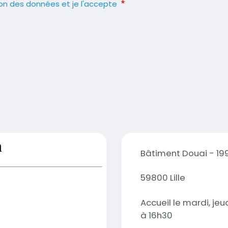
tion des données et je l'accepte
Adresses
Bâtiment Douai - 19
59800 Lille
Accueil le mardi, je
à 16h30