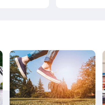
rdit ? Comment les valoriser ?
Bilan qualité de l'air de juin dans les Hauts-de-
À
Visuel
V