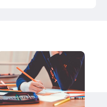
France
 la rentrée comment remplir son cartable en préservant
isuel