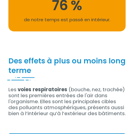
79
Suffixe
%
Texte
de notre temps est passé en intérieur.
Des effets à plus ou moins long
terme
Les
voies respiratoires
(bouche, nez, trachée)
Contenu
sont les premières entrées de l'air dans
l'organisme. Elles sont les principales cibles
des polluants atmosphériques, présents aussi
bien à l’intérieur qu’à l’extérieur des bâtiments.