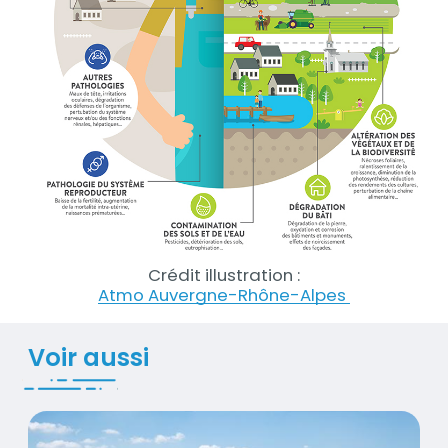
Crédit illustration :
Atmo Auvergne-Rhône-Alpes
Titre
Voir aussi
Effets de la pollution sur l'environnement et le cli
Contenus