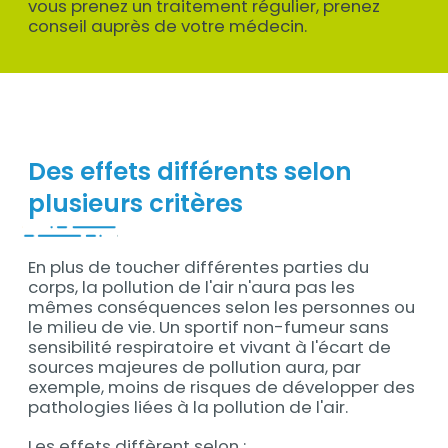
vous prenez un traitement régulier, prenez
conseil auprès de votre médecin.
Des effets différents selon
plusieurs critères
En plus de toucher différentes parties du
Contenu
corps, la pollution de l'air n'aura pas les
mêmes conséquences selon les personnes ou
le milieu de vie. Un sportif non-fumeur sans
sensibilité respiratoire et vivant à l'écart de
sources majeures de pollution aura, par
exemple, moins de risques de développer des
pathologies liées à la pollution de l'air.
Les effets diffèrent selon :