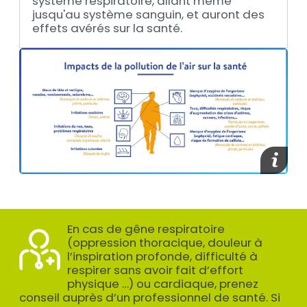
système respiratoire, allant même
jusqu'au système sanguin, et auront des
effets avérés sur la santé.
Contenu
Afficher
En cas de gêne respiratoire
Texte
(oppression thoracique, douleur à
l’inspiration profonde, difficulté à
respirer sans avoir fait d’effort
physique …) ou cardiaque, prenez
conseil auprès d’un professionnel de santé. Si