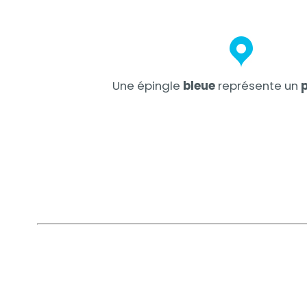
Contenu
Une épingle
bleue
représente un
p
Contenu