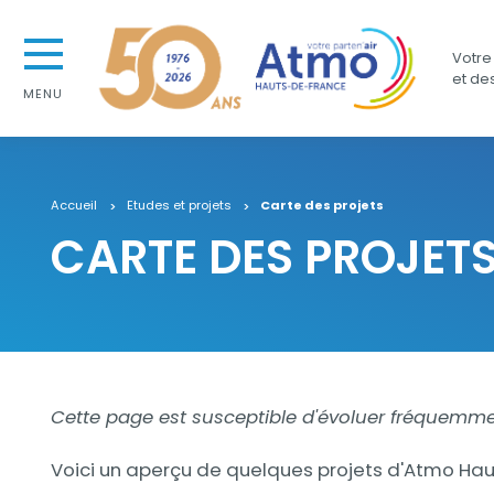
Aller au contenu
Atmo Hauts-de-France
Aller au premier menu de navigation
Votre 
Aller à la recherche
et de
MENU
Accueil
Etudes et projets
Carte des projets
CARTE DES PROJET
Contenu
Contenu
Cette page est susceptible d'évoluer fréquemment
Voici un aperçu de quelques projets d'Atmo Hauts