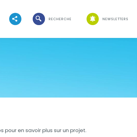
Ouvrir la recherche
RECHERCHE
NEWSLETTERS
Voir les réseaux sociaux
Visuel
 pour en savoir plus sur un projet.