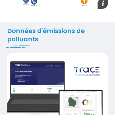
Afficher
Données d'émissions de
polluants
Titre
Plateforme TrACE Hauts-de-France
Contenu
Visuel