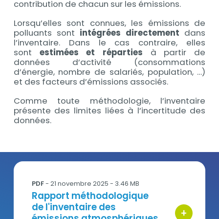
contribution de chacun sur les émissions.
Lorsqu’elles sont connues, les émissions de
polluants sont
intégrées directement
dans
l’inventaire. Dans le cas contraire, elles
sont
estimées et réparties
à partir de
données d’activité (consommations
d’énergie, nombre de salariés, population, …)
et des facteurs d’émissions associés.
Comme toute méthodologie, l’inventaire
présente des limites liées à l’incertitude des
données.
AtmoHDF_rapport_methodo_inventaire_emissi
PDF
- 21 novembre 2025 - 3.46 MB
Titre
Rapport méthodologique
de l'inventaire des
+
bouton d'ac
émissions atmosphériques