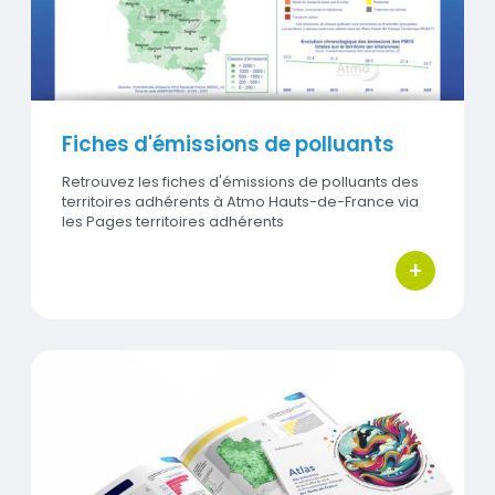
Fiches d'émissions de polluants
Retrouvez les fiches d'émissions de polluants des
territoires adhérents à Atmo Hauts-de-France via
les Pages territoires adhérents
+
bouton d'ac
Titre
Atlas des émissions atmosphériques