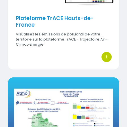
Plateforme TrACE Hauts-de-
France
Visualisez les émissions de polluants de votre
territoire sur la plateforme TrACE - Trajectoire Air-
Climat-Energie
+
bouton d'ac
Titre
Fiches d'émissions de polluants
Visuel