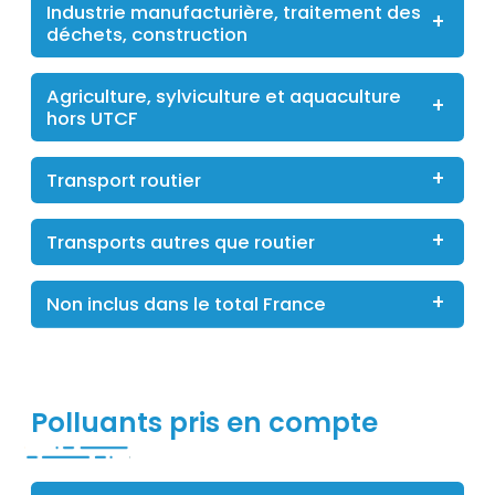
Industrie manufacturière, traitement des
déchets, construction
Agriculture, sylviculture et aquaculture
hors UTCF
Transport routier
Transports autres que routier
Non inclus dans le total France
Titre
Polluants pris en compte