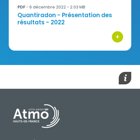
PDF
- 6 décembre 2022 - 2.03 MB
Titre
Quantiradon - Présentation des
résultats - 2022
+
bouton d'ac
Contenu
Afficher
PIED DE PAGE