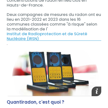
concentrations de radon en lieu clos en
Hauts-de-France.
Deux campagnes de mesures du radon ont eu
lieu en 2021-2022 et 2023 dans les 16
communes classées comme "à risque" selon
la modélisation de l'
Institut de Radioprotection et de Sûreté
Nucléaire (IRSN)
.
Afficher
Quantiradon, c'est quoi ?