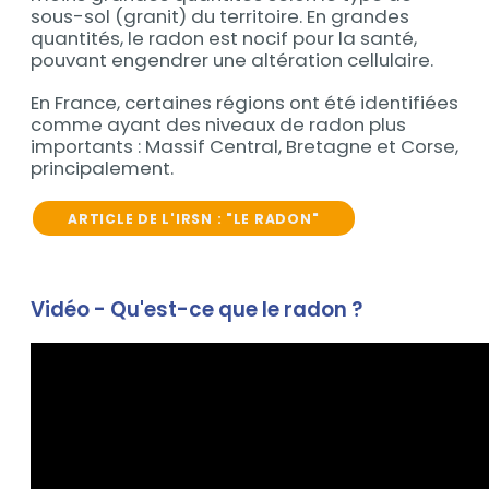
sous-sol (granit) du territoire. En grandes
quantités, le radon est nocif pour la santé,
pouvant engendrer une altération cellulaire.
En France, certaines régions ont été identifiées
comme ayant des niveaux de radon plus
importants : Massif Central, Bretagne et Corse,
principalement.
ARTICLE DE L'IRSN : "LE RADON"
Vidéo - Qu'est-ce que le radon ?
Contenu