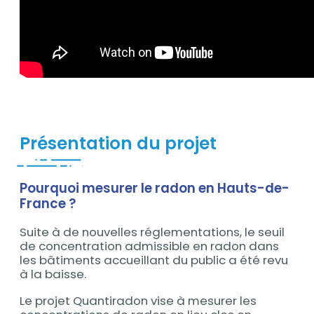
Présentation du projet
Pourquoi mesurer le radon en Hauts-de-
Contenu
France ?
Suite à de nouvelles réglementations, le seuil
de concentration admissible en radon dans
les bâtiments accueillant du public a été revu
à la baisse.
Le projet Quantiradon vise à mesurer les