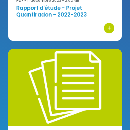
PDF
- 11 décembre 2023 - 2.62 MB
Titre
Rapport d'étude - Projet
Quantiradon - 2022-2023
+
bouton d'ac
Quantiradon_presentation_resultats_2022.pdf