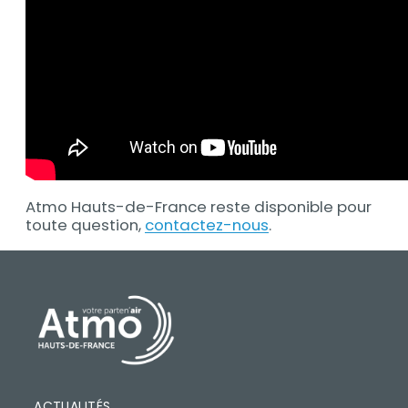
Atmo Hauts-de-France reste disponible pour
toute question,
contactez-nous
.
PIED DE PAGE
ACTUALITÉS