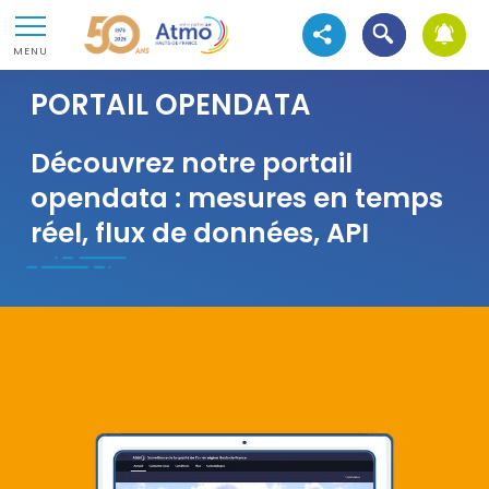
Aller au contenu
Atmo Hauts-de-France
Ouvrir la recher
Aller au premier menu de navigation
Voir les réseaux sociaux
MENU
Aller à la recherche
PORTAIL OPENDATA
Sous-
Découvrez notre portail
titre
opendata : mesures en temps
réel, flux de données, API