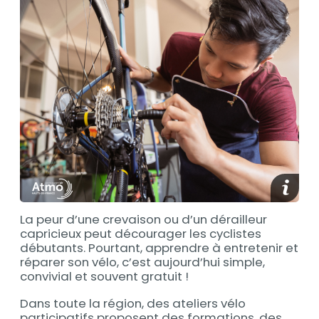
Afficher
La peur d’une crevaison ou d’un dérailleur
capricieux peut décourager les cyclistes
débutants. Pourtant, apprendre à entretenir et
réparer son vélo, c’est aujourd’hui simple,
convivial et souvent gratuit !
Dans toute la région, des ateliers vélo
participatifs proposent des formations, des