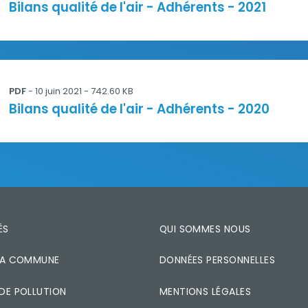
Titre
Bilans qualité de l'air - Adhérents - 2021
te_edit2025.pdf
PDF
-
10 juin 2021
- 742.60 KB
Titre
Bilans qualité de l'air - Adhérents - 2020
ÉS
QUI SOMMES NOUS
 MA COMMUNE
DONNÉES PERSONNELLES
 DE POLLUTION
MENTIONS LÉGALES