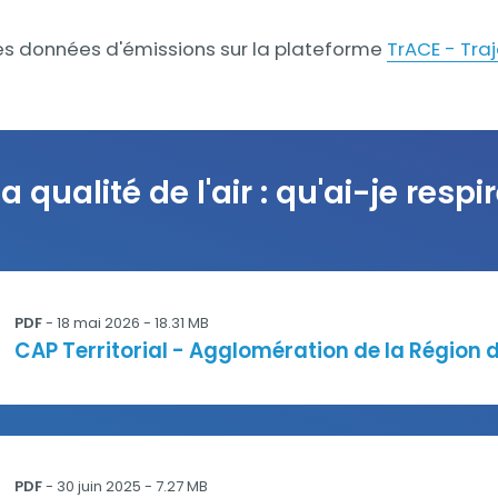
es données d'émissions sur la plateforme
TrACE - Tra
a qualité de l'air : qu'ai-je respir
on de la Région de Compiègne.pdf
PDF
-
18 mai 2026
- 18.31 MB
Titre
CAP Territorial - Agglomération de la Région
.pdf
PDF
-
30 juin 2025
- 7.27 MB