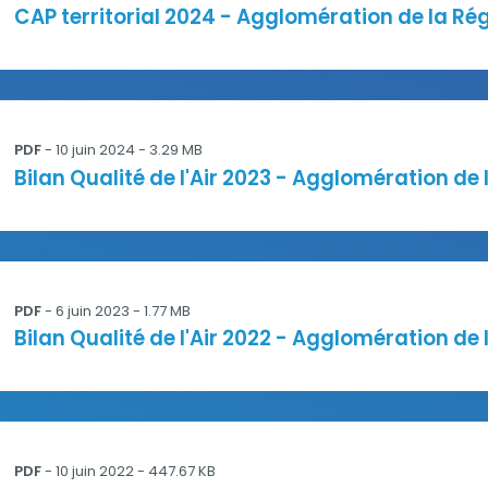
Titre
CAP territorial 2024 - Agglomération de la R
f
PDF
-
10 juin 2024
- 3.29 MB
Titre
Bilan Qualité de l'Air 2023 - Agglomération d
iegne_2022.pdf
PDF
-
6 juin 2023
- 1.77 MB
Titre
Bilan Qualité de l'Air 2022 - Agglomération d
e_0.pdf
PDF
-
10 juin 2022
- 447.67 KB