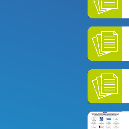
BT_ARC_2023.pd
60_Agglo_Comp
BT2021_plaquett