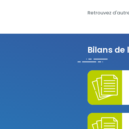
Retrouvez d'autr
Bilans de l
CAP_Agglomérati
BT_ARC_2024_0