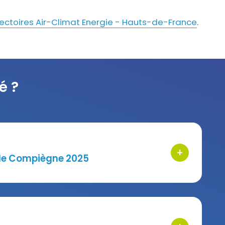
jectoires Air-Climat Energie - Hauts-de-France
.
é ?
+
bouton d'acti
 de Compiègne 2025