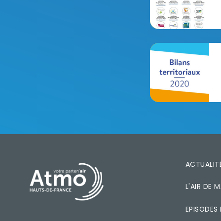
BT2020_plaquet
PIED DE PAGE
ACTUALIT
L'AIR DE
EPISODES