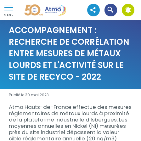
Aller au contenu
Atmo Hauts-de-France
Ouvrir la recher
Aller au premier menu de navigation
Voir les réseaux sociaux
MENU
Aller à la recherche
ACCOMPAGNEMENT :
RECHERCHE DE CORRÉLATION
ENTRE MESURES DE MÉTAUX
LOURDS ET L'ACTIVITÉ SUR LE
SITE DE RECYCO - 2022
Publié le 30 mai 2023
Atmo Hauts-de-France effectue des mesures
Description
réglementaires de métaux lourds à proximité
de la plateforme industrielle d’Isbergues. Les
moyennes annuelles en Nickel (Ni) mesurées
près du site industriel dépassent la valeur
cible réglementaire annuelle (20 ng/m3)