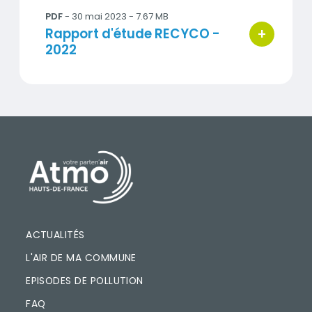
PDF
- 30 mai 2023 - 7.67 MB
+
Titre
Rapport d'étude RECYCO -
bouton d'ac
2022
PIED DE PAGE
ACTUALITÉS
L'AIR DE MA COMMUNE
EPISODES DE POLLUTION
FAQ