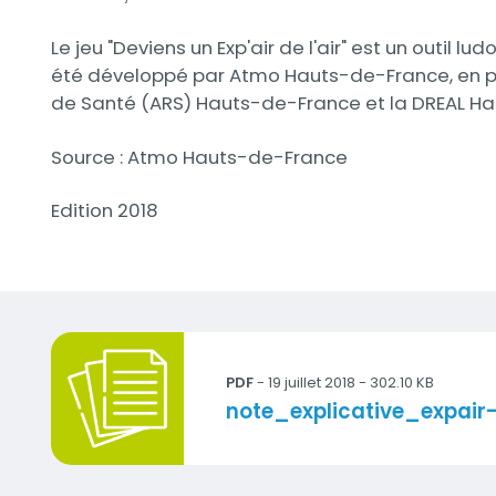
Description
Le jeu "Deviens un Exp'air de l'air" est un outil lu
été développé par Atmo Hauts-de-France, en par
de Santé (ARS) Hauts-de-France et la DREAL H
Source : Atmo Hauts-de-France
Edition 2018
Documents
note_explicative_expair-min.pdf
PDF
- 19 juillet 2018 - 302.10 KB
Titre
note_explicative_expair