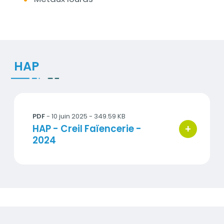
Documents
HAP
2024_hap_CR2.pdf
PDF
- 10 juin 2025 - 349.59 KB
+
Titre
HAP - Creil Faïencerie -
bouton d'ac
2024