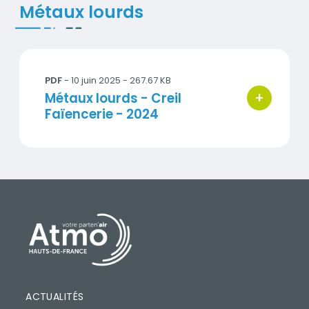
Métaux lourds
2024_metaux_CR2.pdf
PDF
- 10 juin 2025 - 267.67 KB
+
Titre
Métaux lourds - Creil
bouton d'ac
Faïencerie - 2024
PIED DE PAGE
ACTUALITÉS