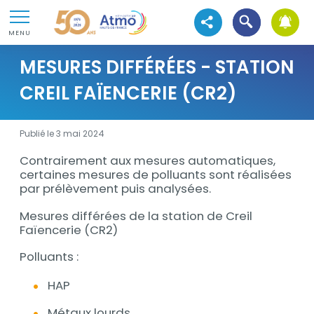
Aller au contenu
Atmo Hauts-de-France
Ouvrir la recher
Aller au premier menu de navigation
Voir les réseaux sociaux
MENU
Aller à la recherche
MESURES DIFFÉRÉES - STATION
CREIL FAÏENCERIE (CR2)
Publié le 3 mai 2024
Contrairement aux mesures automatiques,
Description
certaines mesures de polluants sont réalisées
par prélèvement puis analysées.
Mesures différées de la station de Creil
Faïencerie (CR2)
Polluants :
HAP
Métaux lourds