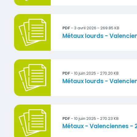
2025_metaux_VA1_0.pdf
PDF
- 3 avril 2026 - 269.85 KB
Titre
Métaux lourds - Valencie
2024_metaux_VA1.pdf
PDF
- 10 juin 2025 - 270.20 KB
Titre
Métaux lourds - Valencie
2023_metaux_VA1.pdf
PDF
- 10 juin 2025 - 270.23 KB
Titre
Métaux - Valenciennes - 