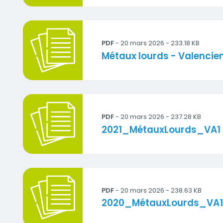
2022_ML_VA1.pdf
PDF
- 20 mars 2026 - 233.18 KB
Titre
Métaux lourds - Valencie
2021_ML_VA1.pdf
PDF
- 20 mars 2026 - 237.28 KB
Titre
2021_MétauxLourds_VA1
2020_ML_VA1.pdf
PDF
- 20 mars 2026 - 238.63 KB
Titre
2020_MétauxLourds_VA1