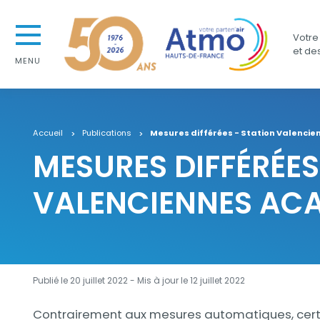
Aller au contenu
Atmo Hauts-de-France
Aller au premier menu de navigation
Votre 
Aller à la recherche
et de
MENU
Accueil
Publications
Mesures différées - Station Valencie
MESURES DIFFÉRÉES
VALENCIENNES ACA
Publié le 20 juillet 2022 - Mis à jour le
12 juillet 2022
Description
Contrairement aux mesures automatiques, certa