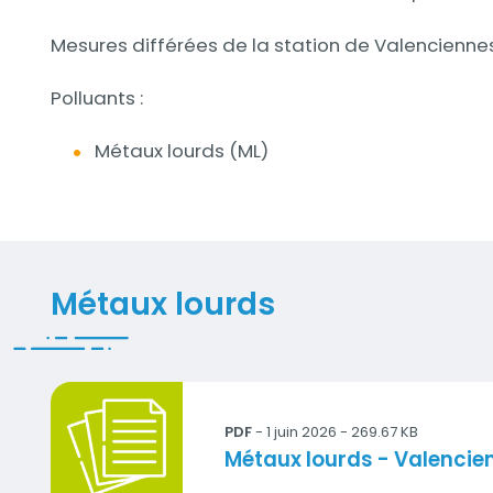
Mesures différées de la station de Valencienne
Polluants :
Métaux lourds (ML)
Documents
Métaux lourds
2026_metaux_VA1.pdf
PDF
- 1 juin 2026 - 269.67 KB
Titre
Métaux lourds - Valencie