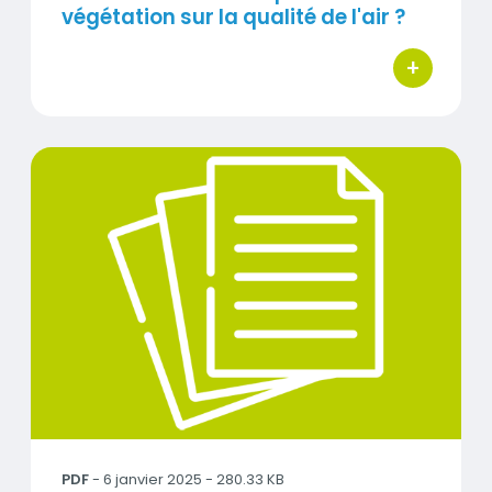
végétation sur la qualité de l'air ?
+
bouton d'ac
AtmoHDF_Mod3D_distance.pdf
PDF
- 6 janvier 2025 - 280.33 KB