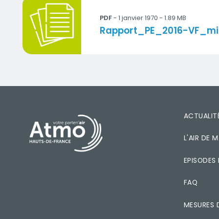
Rapport_PE_2016-VF_min.pdf
PDF
- 1 janvier 1970 - 1.89 MB
Titre
Rapport_PE_2016-VF_mi
PIED DE PAGE
ACTUALIT
L'AIR DE
EPISODES
FAQ
MESURES 