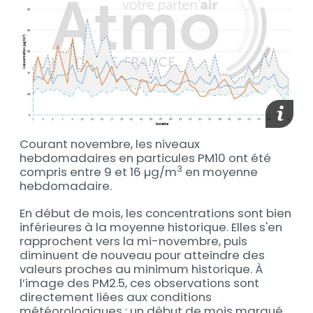
Afficher
Courant novembre, les niveaux
hebdomadaires en particules PM10 ont été
3
compris entre 9 et 16 µg/m
en moyenne
hebdomadaire.
En début de mois, les concentrations sont bien
inférieures à la moyenne historique. Elles s'en
rapprochent vers la mi-novembre, puis
diminuent de nouveau pour atteindre des
valeurs proches au minimum historique. À
l’image des PM2.5, ces observations sont
directement liées aux conditions
météorologiques : un début de mois marqué