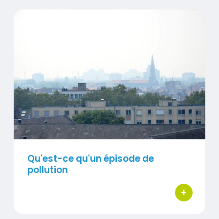
Qu'est-ce qu'un épisode de pollution
Contenus
Visuel
Qu'est-ce qu'un épisode de
pollution
+
bouton d'ac