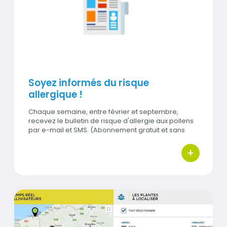
Visuel
Soyez informés du risque
allergique !
Chaque semaine, entre février et septembre,
recevez le bulletin de risque d'allergie aux pollens
par e-mail et SMS. (Abonnement gratuit et sans
engagement)
+
bouton d'ac
Titre
Suivez les étapes de pollinisation grâce aux Sentine