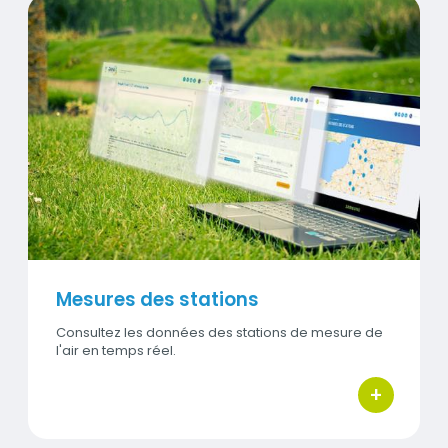
Titre
Mesures des stations
Visuel
Mesures des stations
Consultez les données des stations de mesure de
l'air en temps réel.
+
bouton d'ac