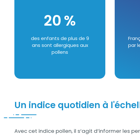
20
Suffixe
%
Texte
des enfants de plus de 9
Texte
Franç
ans sont allergiques aux
par l
pollens
Un indice quotidien à l'éch
Contenu
Avec cet indice pollen, il s’agit d’informer les p