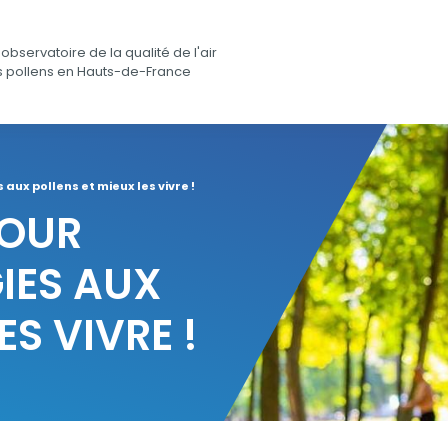
observatoire de la qualité de l'air
s pollens en Hauts-de-France
 aux pollens et mieux les vivre !
POUR
GIES AUX
ES VIVRE !