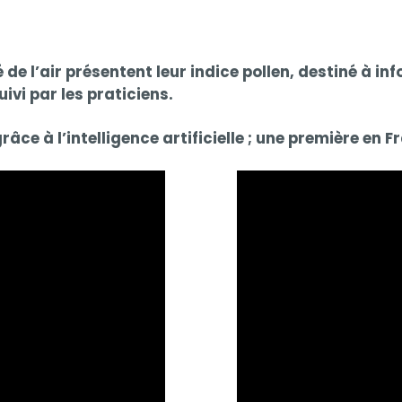
 de l’air présentent leur indice pollen, destiné à in
uivi par les praticiens.
râce à l’intelligence artificielle ; une première en F