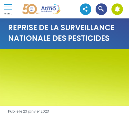
Aller au contenu
Atmo Hauts-de-France
Ouvrir la recher
Aller au premier menu de navigation
Voir les réseaux sociaux
MENU
Aller à la recherche
REPRISE DE LA SURVEILLANCE
NATIONALE DES PESTICIDES
Visuel
Publié le 23 janvier 2023
Contenu