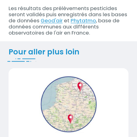
Les résultats des prélèvements pesticides
seront validés puis enregistrés dans les bases
de données
Geod'air
et
Phytatmo
, base de
données communes aux différents
observatoires de l'air en France.
Pour aller plus loin
Titre
Arrêt de 2 stations de mesures de l'air
Contenu
Visuel