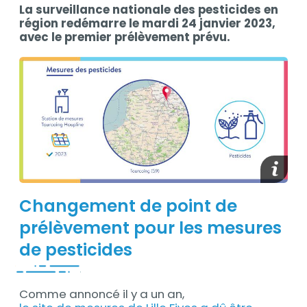
La surveillance nationale des pesticides en
Contenu
région redémarre le mardi 24 janvier 2023,
avec le premier prélèvement prévu.
Afficher
Changement de point de
prélèvement pour les mesures
de pesticides
Comme annoncé il y a un an,