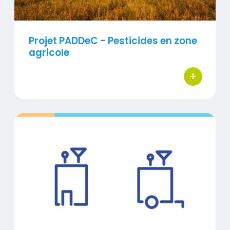
Projet PADDeC - Pesticides en zone
agricole
+
bouton d'ac
Titre
Mesures des stations
Visuel