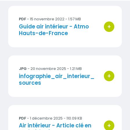
Guide occupant_VF.pdf
PDF
- 15 novembre 2022 - 1.57 MB
+
Titre
Guide air intérieur - Atmo
bouton d'ac
Hauts-de-France
infographie_air_interieur_sources33.jpg
JPG
- 20 novembre 2025 - 1.21 MB
+
Titre
infographie_air_interieur_
bouton d'ac
sources
Article clé en main air intérieur .pdf
PDF
- 1 décembre 2025 - 110.09 KB
+
Titre
Air intérieur - Article clé en
bouton d'ac