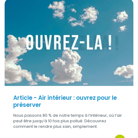
Titre
Article - Air intérieur : ouvrez pour le préserver
Visuel
Article - Air intérieur : ouvrez pour le
préserver
Nous passons 80 % de notre temps à l’intérieur, où l’air
peut être jusqu’à 10 fois plus pollué. Découvrez
comment le rendre plus sain, simplement.