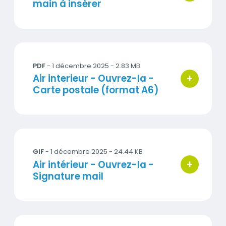
main à insérer
Air intérieur_Ouvrez-la_Carte postale.pdf
PDF
-
1 décembre 2025
- 2.83 MB
+
Titre
Air interieur - Ouvrez-la -
bouton d'ac
Carte postale (format A6)
Air intérieur_Ouvrez-la_signature mail.gif
GIF
- 1 décembre 2025 - 24.44 KB
+
Titre
Air intérieur - Ouvrez-la -
bouton d'ac
Signature mail
Ouvrez-la_air_interieur_300x300.jpg