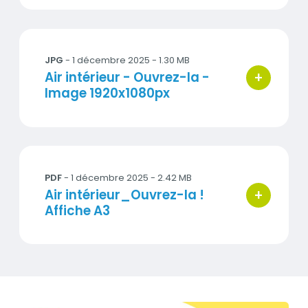
Ouvrez-la_air_interieur_1920x1080.jpg
JPG
- 1 décembre 2025 - 1.30 MB
+
Titre
Air intérieur - Ouvrez-la -
bouton d'ac
Image 1920x1080px
Air_interieur_Affiche_A3.pdf
PDF
- 1 décembre 2025 - 2.42 MB
+
Titre
Air intérieur_Ouvrez-la !
bouton d'ac
Affiche A3