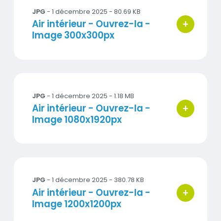
JPG
- 1 décembre 2025 - 80.69 KB
+
Titre
Air intérieur - Ouvrez-la -
bouton d'ac
Image 300x300px
Ouvrez-la_air_interieur_1080x1920.jpg
JPG
- 1 décembre 2025 - 1.18 MB
+
Titre
Air intérieur - Ouvrez-la -
bouton d'ac
Image 1080x1920px
Ouvrez-la_air_interieur_1200x1200.jpg
JPG
- 1 décembre 2025 - 380.78 KB
+
Titre
Air intérieur - Ouvrez-la -
bouton d'ac
Image 1200x1200px