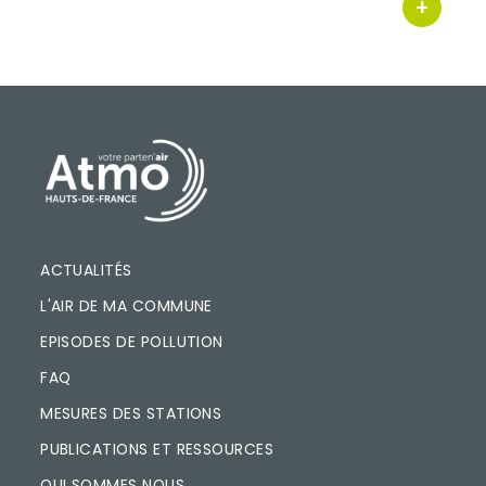
+
bouton d'
PIED DE PAGE
ACTUALITÉS
L'AIR DE MA COMMUNE
EPISODES DE POLLUTION
FAQ
MESURES DES STATIONS
PUBLICATIONS ET RESSOURCES
QUI SOMMES NOUS