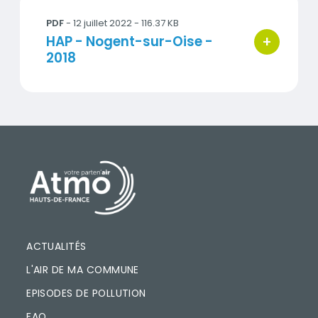
PDF
- 12 juillet 2022 - 116.37 KB
+
Titre
HAP - Nogent-sur-Oise -
bouton d'ac
2018
PIED DE PAGE
ACTUALITÉS
L'AIR DE MA COMMUNE
EPISODES DE POLLUTION
FAQ