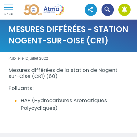
Aller au contenu
Atmo Hauts-de-France
Ouvrir la recher
Aller au premier menu de navigation
Voir les réseaux sociaux
MENU
Aller à la recherche
MESURES DIFFÉRÉES - STATION
NOGENT-SUR-OISE (CR1)
Publié le 12 juillet 2022
Mesures différées de la station de Nogent-
Description
sur-Oise (CR1) (60)
Polluants :
HAP (Hydrocarbures Aromatiques
Polycycliques)
Documents