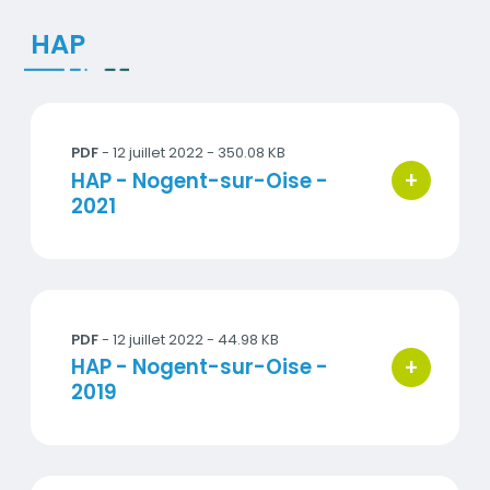
HAP
2021_hap_CR1.pdf
PDF
- 12 juillet 2022 - 350.08 KB
+
Titre
HAP - Nogent-sur-Oise -
bouton d'ac
2021
2019_BaP_CR1.pdf
PDF
- 12 juillet 2022 - 44.98 KB
+
Titre
HAP - Nogent-sur-Oise -
bouton d'ac
2019
2018_hap_CR1.pdf