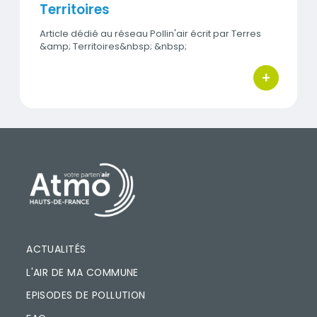
Territoires
Article dédié au réseau Pollin'air écrit par Terres
&amp; Territoires&nbsp; &nbsp;
+
bouton d'ac
PIED DE PAGE
ACTUALITÉS
L'AIR DE MA COMMUNE
EPISODES DE POLLUTION