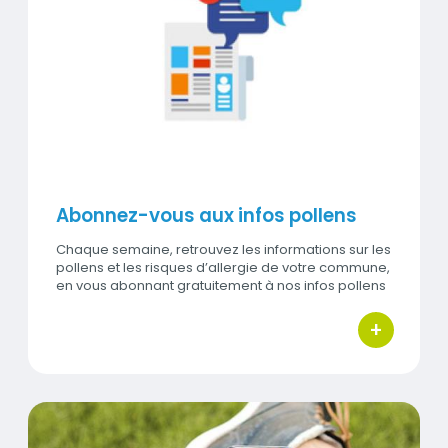
Visuel
Abonnez-vous aux infos pollens
Chaque semaine, retrouvez les informations sur les
pollens et les risques d’allergie de votre commune,
en vous abonnant gratuitement à nos infos pollens
par e-mail et…
+
bouton d'ac
Titre
L'air de ma commune