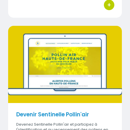
+
bouton d'ac
Titre
Devenir Sentinelle Pollin'air
Visuel
Devenir Sentinelle Pollin'air
Devenez Sentinelle Pollin'air et participez à
l'identification et au recensement des pollens en