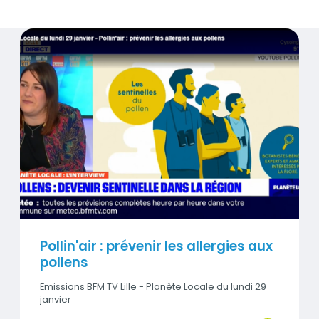
Titre
Pollin'air : prévenir les allergies aux pollens
Contenu
Visuel
Pollin'air : prévenir les allergies aux
pollens
Emissions BFM TV Lille - Planète Locale du lundi 29
janvier