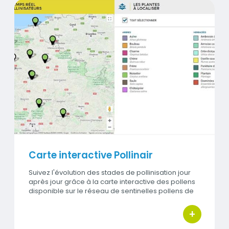
Titre
Carte interactive Pollinair
Visuel
Carte interactive Pollinair
Suivez l'évolution des stades de pollinisation jour
après jour grâce à la carte interactive des pollens
disponible sur le réseau de sentinelles pollens de
la région.
+
bouton d'ac