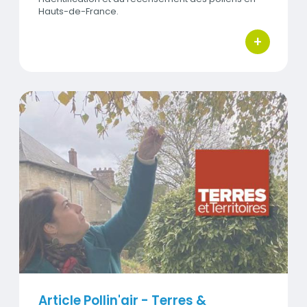
Hauts-de-France.
+
bouton d'ac
Titre
Article Pollin'air - Terres & Territoires
Visuel
Article Pollin'air - Terres &