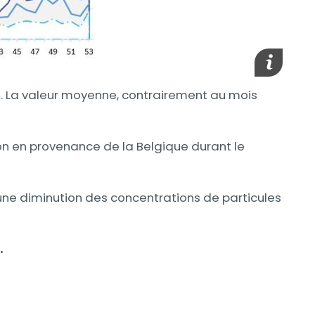
Afficher l
3
. La valeur moyenne, contrairement au mois
on en provenance de la Belgique durant le
une diminution des concentrations de particules
.