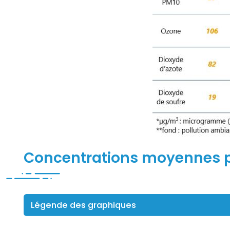
Titre
Concentrations moyennes p
Légende des graphiques