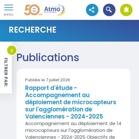
Aller au contenu
Atmo Hauts-de-France
Ouvrir la recher
Aller au premier menu de navigation
Voir les réseaux sociaux
MENU
Aller à la recherche
RECHERCHE
d'actions
<
Publications
FILTRER PAR:
Publiée le 7 juillet 2026
Rapport d'étude -
Accompagnement au
déploiement de microcapteurs
sur l'agglomération de
Valenciennes - 2024-2025
Accompagnement au déploiement de 14
microcapteurs sur l'agglomération de
Valenciennes - 2024-2025 Objectifs de